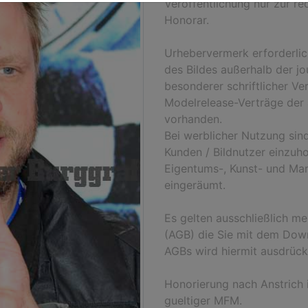
Veröffentlichung nur zur r
Honorar.
Urhebervermerk erforderli
des Bildes außerhalb der jo
besonderer schriftlicher Ve
Modelrelease-Verträge der 
vorhanden.
Bei werblicher Nutzung sind
Kunden / Bildnutzer einzuho
Eigentums-, Kunst- und Mar
eingeräumt.
Es gelten ausschließlich m
(AGB) die Sie mit dem Down
AGBs wird hiermit ausdrück
Honorierung nach Anstrich i
gueltiger MFM.