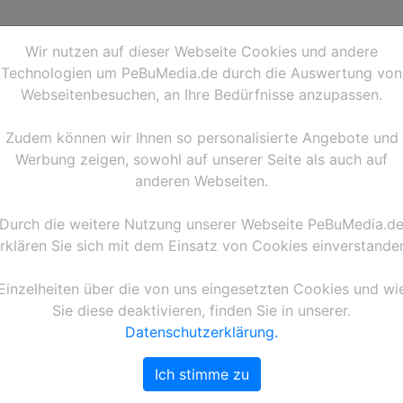
Wir nutzen auf dieser Webseite Cookies und andere
Technologien um PeBuMedia.de durch die Auswertung von
Webseitenbesuchen, an Ihre Bedürfnisse anzupassen.
Zudem können wir Ihnen so personalisierte Angebote und
Werbung zeigen, sowohl auf unserer Seite als auch auf
anderen Webseiten.
Durch die weitere Nutzung unserer Webseite PeBuMedia.d
rklären Sie sich mit dem Einsatz von Cookies einverstande
110634PB47A1A1
Einzelheiten über die von uns eingesetzten Cookies und wi
Sie diese deaktivieren, finden Sie in unserer.
Smudo von den Fantastisch
Datenschutzerklärung.
24h-Rennen 2011, 24-Stund
Rheinland-Pfalz Deutschlan
Ich stimme zu