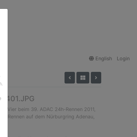
English
Login
e
n.
20401.JPG
e
en Vier beim 39. ADAC 24h-Rennen 2011,
en-Rennen auf dem Nürburgring Adenau,
d