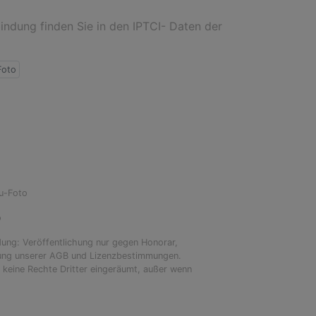
ndung finden Sie in den IPTCI- Daten der
Foto
Bu-Foto
o
dung: Veröffentlichung nur gegen Honorar,
tung unserer AGB und Lizenzbestimmungen.
keine Rechte Dritter eingeräumt, außer wenn