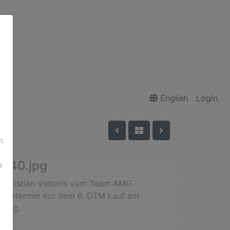
English
Login
e
n.
040.jpg
e
Christian Vietoris vom Team AMG
fototermin vor dem 6. DTM Lauf am
ring.