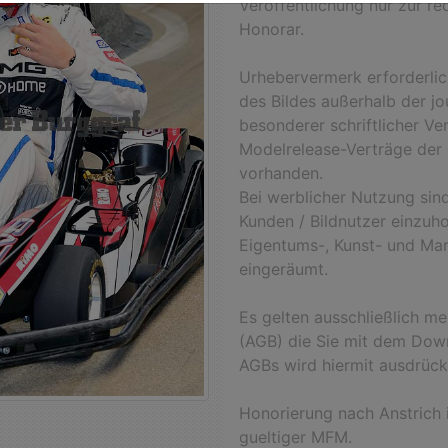
Veröffentlichung nur zur r
Honorar.
Urhebervermerk erforderli
des Bildes außerhalb der jo
besonderer schriftlicher Ve
Modelrelease-Verträge der 
vorhanden.
Bei werblicher Nutzung sind
Kunden / Bildnutzer einzuho
Eigentums-, Kunst- und Mar
eingeräumt.
Es gelten ausschließlich m
(AGB) die Sie mit dem Down
AGBs wird hiermit ausdrück
Honorierung nach Anstrich i
gueltiger MFM.