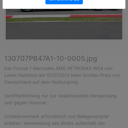
130707PB47A1-10-0005.jpg
Der Formel 1 Mercedes AMG PETRONAS W04 von
Lewis Hamilton am 07.07.2013 beim Großen Preis von
Deutschland auf dem Nürburgring.
Veröffentlichung nur zur redaktionellen Verwendung
und gegen Honorar.
Urhebervermerk erforderlich und Belegexemplar
erbeten. Verwendung des Bildes außerhalb der