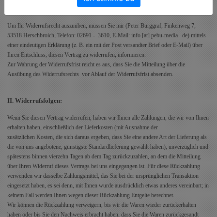
bzw. hat.
Um Ihr Widerrufsrecht auszuüben, müssen Sie mir (Peter Burggraf, Finkenweg 7,
53518 Herschbroich, Telefon: 02691 - 3610, E-Mail: info [at] pebu-media . de) mittels
einer eindeutigen Erklärung (z. B. ein mit der Post versandter Brief oder E-Mail) über
Ihren Entschluss, diesen Vertrag zu widerrufen, informieren.
Zur Wahrung der Widerrufsfrist reicht es aus, dass Sie die Mitteilung über die
Ausübung des Widerrufsrechts vor Ablauf der Widerrufsfrist absenden.
II. Widerrufsfolgen:
Wenn Sie diesen Vertrag widerrufen, haben wir Ihnen alle Zahlungen, die wir von Ihnen
erhalten haben, einschließlich der Lieferkosten (mit Ausnahme der
zusätzlichen Kosten, die sich daraus ergeben, dass Sie eine andere Art der Lieferung als
die von uns angebotene, günstigste Standardlieferung gewählt haben), unverzüglich und
spätestens binnen vierzehn Tagen ab dem Tag zurückzuzahlen, an dem die Mitteilung
über Ihren Widerruf dieses Vertrags bei uns eingegangen ist. Für diese Rückzahlung
verwenden wir dasselbe Zahlungsmittel, das Sie bei der ursprünglichen Transaktion
eingesetzt haben, es sei denn, mit Ihnen wurde ausdrücklich etwas anderes vereinbart; in
keinem Fall werden Ihnen wegen dieser Rückzahlung Entgelte berechnet.
Wir können die Rückzahlung verweigern, bis wir die Waren wieder zurückerhalten
haben oder bis Sie den Nachweis erbracht haben, dass Sie die Waren zurückgesandt