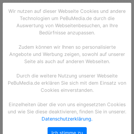
Wir nutzen auf dieser Webseite Cookies und andere
Technologien um PeBuMedia.de durch die
Auswertung von Webseitenbesuchen, an Ihre
Bedürfnisse anzupassen.
Zudem können wir Ihnen so personalisierte
Angebote und Werbung zeigen, sowohl auf unserer
Seite als auch auf anderen Webseiten.
Durch die weitere Nutzung unserer Webseite
Widerrufsrecht
PeBuMedia.de erklären Sie sich mit dem Einsatz von
Cookies einverstanden.
I. Widerrufsrecht, Rücksendungsrecht
Einzelheiten über die von uns eingesetzten Cookies
und wie Sie diese deaktivieren, finden Sie in unserer.
Sie haben das Recht, binnen vierzehn Tagen ohne Angabe von Gründen diesen Vertrag
Datenschutzerklärung.
zu widerrufen.
Die Widerrufsfrist beträgt vierzehn Tage ab dem Tag an dem Sie oder ein von Ihnen
benannter Dritter, der nicht der Beförderer ist, die letzte Ware in Besitz genommen haben
Ich stimme zu