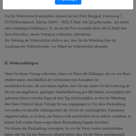
bzw. hat.
Um Ihr Widerrufsrecht auszuüben, müssen Sie mir (Peter Burggraf, Finkenweg 7,
53518 Herschbroich, Telefon: 02691 - 3610, E-Mail: info [at] pebu-media . de) mittels
einer eindeutigen Erklärung (z. B. ein mit der Post versandter Brief oder E-Mail) über
Ihren Entschluss, diesen Vertrag zu widerrufen, informieren.
Zur Wahrung der Widerrufsfrist reicht es aus, dass Sie die Mitteilung über die
Ausübung des Widerrufsrechts vor Ablauf der Widerrufsfrist absenden.
II. Widerrufsfolgen:
Wenn Sie diesen Vertrag widerrufen, haben wir Ihnen alle Zahlungen, die wir von Ihnen
erhalten haben, einschließlich der Lieferkosten (mit Ausnahme der
zusätzlichen Kosten, die sich daraus ergeben, dass Sie eine andere Art der Lieferung als
die von uns angebotene, günstigste Standardlieferung gewählt haben), unverzüglich und
spätestens binnen vierzehn Tagen ab dem Tag zurückzuzahlen, an dem die Mitteilung
über Ihren Widerruf dieses Vertrags bei uns eingegangen ist. Für diese Rückzahlung
verwenden wir dasselbe Zahlungsmittel, das Sie bei der ursprünglichen Transaktion
eingesetzt haben, es sei denn, mit Ihnen wurde ausdrücklich etwas anderes vereinbart; in
keinem Fall werden Ihnen wegen dieser Rückzahlung Entgelte berechnet.
Wir können die Rückzahlung verweigern, bis wir die Waren wieder zurückerhalten
haben oder bis Sie den Nachweis erbracht haben, dass Sie die Waren zurückgesandt