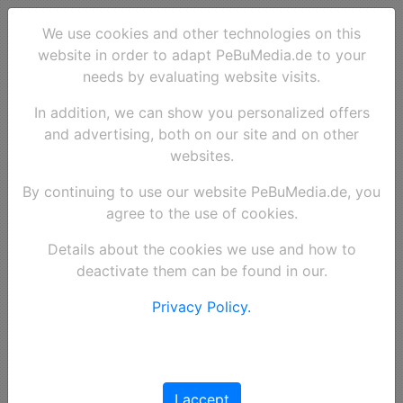
We use cookies and other technologies on this
website in order to adapt PeBuMedia.de to your
needs by evaluating website visits.
In addition, we can show you personalized offers
and advertising, both on our site and on other
websites.
By continuing to use our website PeBuMedia.de, you
agree to the use of cookies.
Widerrufsrecht
Details about the cookies we use and how to
deactivate them can be found in our.
Privacy Policy.
I. Widerrufsrecht, Rücksendungsrecht
Sie haben das Recht, binnen vierzehn Tagen ohne Angabe von Gründen diesen Vertrag
zu widerrufen.
Die Widerrufsfrist beträgt vierzehn Tage ab dem Tag an dem Sie oder ein von Ihnen
benannter Dritter, der nicht der Beförderer ist, die letzte Ware in Besitz genommen haben
I accept