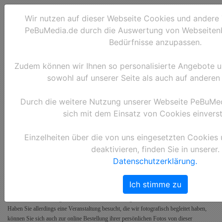
Wir nutzen auf dieser Webseite Cookies und andere
PeBuMedia.de durch die Auswertung von Webseitenb
Bedürfnisse anzupassen.
Zudem können wir Ihnen so personalisierte Angebote 
sowohl auf unserer Seite als auch auf anderen
Durch die weitere Nutzung unserer Webseite PeBuMed
sich mit dem Einsatz von Cookies einvers
Registrierung:
Einzelheiten über die von uns eingesetzten Cookies 
deaktivieren, finden Sie in unserer.
Zur Registrierung, füllen Sie bitte das nebenstehende Formular vollständig aus.
Datenschutzerklärung.
Bitte beachten Sie!
Ich stimme zu
Eine Registrierung für den Bereich "Bildredaktionen, Verlage und Medien" kann nur für
Bildredaktions-, Verlags- oder Medienvertreter erfolgen.
Haben Sie allerdings eine Veranstaltung besucht, die wir fotografisch begleitet haben,
können Sie sich auch zur online Bestellung ihrer persönlichen Fotos von dieser