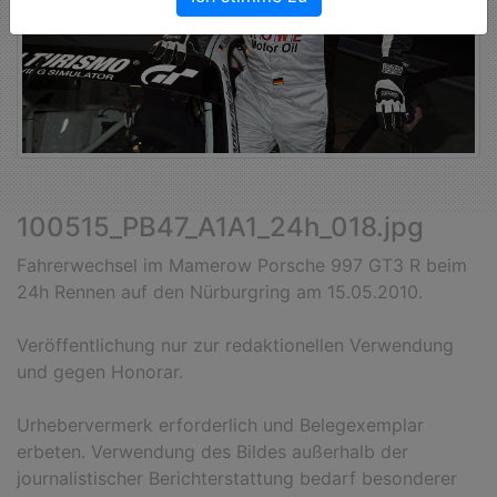
100515_PB47_A1A1_24h_018.jpg
Fahrerwechsel im Mamerow Porsche 997 GT3 R beim
24h Rennen auf den Nürburgring am 15.05.2010.
Veröffentlichung nur zur redaktionellen Verwendung
und gegen Honorar.
Urhebervermerk erforderlich und Belegexemplar
erbeten. Verwendung des Bildes außerhalb der
journalistischer Berichterstattung bedarf besonderer