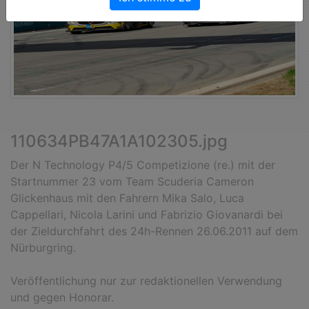
110634PB47A1A102305.jpg
Der N Technology P4/5 Competizione (re.) mit der
Startnummer 23 vom Team Scuderia Cameron
Glickenhaus mit den Fahrern Mika Salo, Luca
Cappellari, Nicola Larini und Fabrizio Giovanardi bei
der Zieldurchfahrt des 24h-Rennen 26.06.2011 auf dem
Nürburgring.
Veröffentlichung nur zur redaktionellen Verwendung
und gegen Honorar.