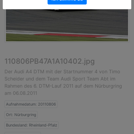
110806PB47A1A10402.jpg
Der Audi A4 DTM mit der Startnummer 4 von Timo
Scheider und dem Team Audi Sport Team Abt im
Rahmen des 6. DTM-Lauf 2011 auf dem Nürburgring
am 06.08.2011
Aufnahmedatum: 20110806
Ort: Nürburgring
Bundesland: Rheinland-Pfalz