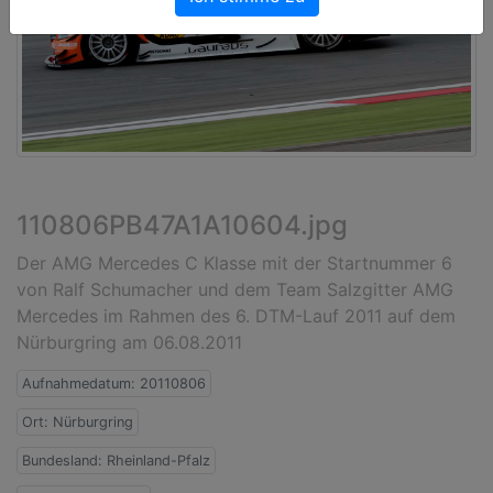
110806PB47A1A10604.jpg
Der AMG Mercedes C Klasse mit der Startnummer 6
von Ralf Schumacher und dem Team Salzgitter AMG
Mercedes im Rahmen des 6. DTM-Lauf 2011 auf dem
Nürburgring am 06.08.2011
Aufnahmedatum: 20110806
Ort: Nürburgring
Bundesland: Rheinland-Pfalz