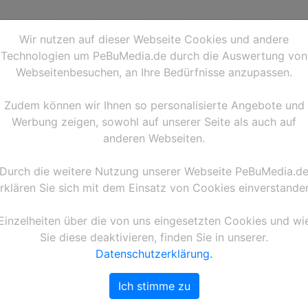
Wir nutzen auf dieser Webseite Cookies und andere
Technologien um PeBuMedia.de durch die Auswertung von
Webseitenbesuchen, an Ihre Bedürfnisse anzupassen.
Zudem können wir Ihnen so personalisierte Angebote und
Werbung zeigen, sowohl auf unserer Seite als auch auf
anderen Webseiten.
Durch die weitere Nutzung unserer Webseite PeBuMedia.d
rklären Sie sich mit dem Einsatz von Cookies einverstande
110806PB47A1A11
Einzelheiten über die von uns eingesetzten Cookies und wi
Sie diese deaktivieren, finden Sie in unserer.
Der Audi A4 DTM mit der 
Datenschutzerklärung.
dem Team Audi Sport Team
auf dem Nürburgring am 06
Ich stimme zu
Aufnahmedatum: 20110806