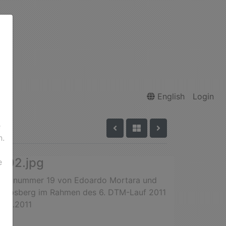
English
Login
e
n.
902.jpg
e
Startnummer 19 von Edoardo Mortara und
 Rosberg im Rahmen des 6. DTM-Lauf 2011
.08.2011