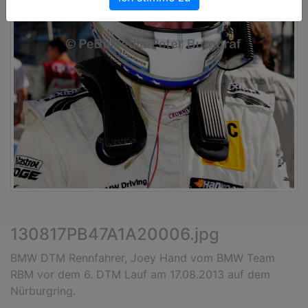
130817PB47A1A20006.jpg
BMW DTM Rennfahrer, Joey Hand vom BMW Team
RBM vor dem 6. DTM Lauf am 17.08.2013 auf dem
Nürburgring.