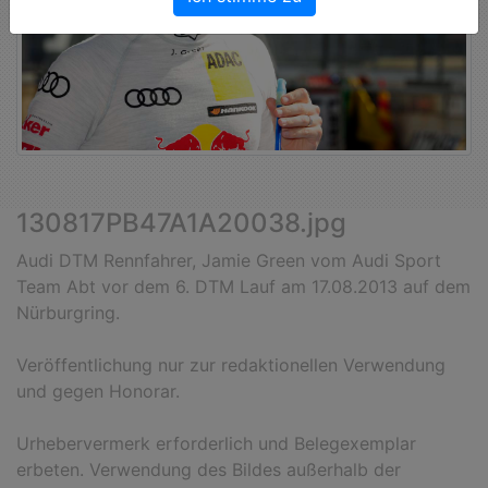
130817PB47A1A20038.jpg
Audi DTM Rennfahrer, Jamie Green vom Audi Sport
Team Abt vor dem 6. DTM Lauf am 17.08.2013 auf dem
Nürburgring.
Veröffentlichung nur zur redaktionellen Verwendung
und gegen Honorar.
Urhebervermerk erforderlich und Belegexemplar
erbeten. Verwendung des Bildes außerhalb der